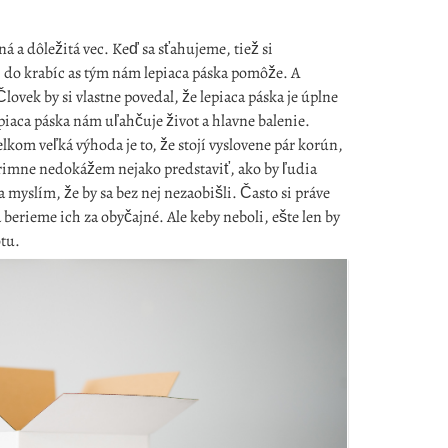
ná a dôležitá vec. Keď sa sťahujeme, tiež si
i do krabíc as tým nám lepiaca páska pomôže. A
lovek by si vlastne povedal, že lepiaca páska je úplne
Lepiaca páska nám uľahčuje život a hlavne balenie.
lkom veľká výhoda je to, že stojí vyslovene pár korún,
 úprimne nedokážem nejako predstaviť, ako by ľudia
 a myslím, že by sa bez nej nezaobišli. Často si práve
berieme ich za obyčajné. Ale keby neboli, ešte len by
tu.