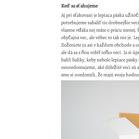
Keď sa sťahujeme
Aj pri sťahovaní je lepiaca páska užitoč
potrebujeme zabaliť tie drobnejšie vec
vlastne vďaka nej máte o prácu menej. Č
obyčajná vec, ale vôbec to tak nie je. 
Zoženiete ju asi v každom obchode a ce
ale dá sa s ňou robiť toľko vecí. Ja si
balili balíky, keby nebolo lepiace pásky
neuvedomujeme, aké dôležité veci sú a 
sme si uvedomili, že majú svoju hodno