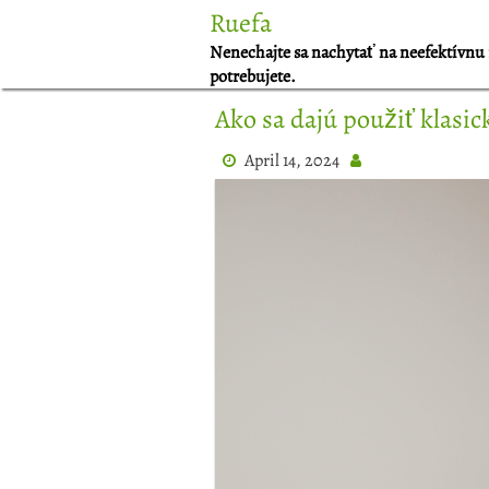
Skip
Ruefa
to
Nenechajte sa nachytať na neefektívnu 
content
potrebujete.
Ako sa dajú použiť klasic
April 14, 2024