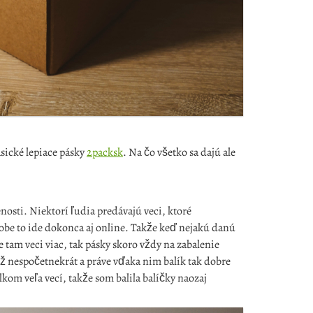
asické lepiace pásky
2packsk
. Na čo všetko sa dajú ale
nosti. Niektorí ľudia predávajú veci, ktoré
be to ide dokonca aj online. Takže keď nejakú danú
je tam veci viac, tak pásky skoro vždy na zabalenie
ž nespočetnekrát a práve vďaka nim balík tak dobre
kom veľa vecí, takže som balila balíčky naozaj