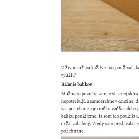
V živote už asi každý z nás používal kl
využiť?
Balenie balíkov
Možno to poznáte sami z vlastnej skúse
nepotrebujú a samozrejme v dnešnej do
vec posielame a je trošku väčšia alebo 
balíku použijeme. Ja som ich použila u
držal zabalený. Vtedy som predávala cel
požehnane.