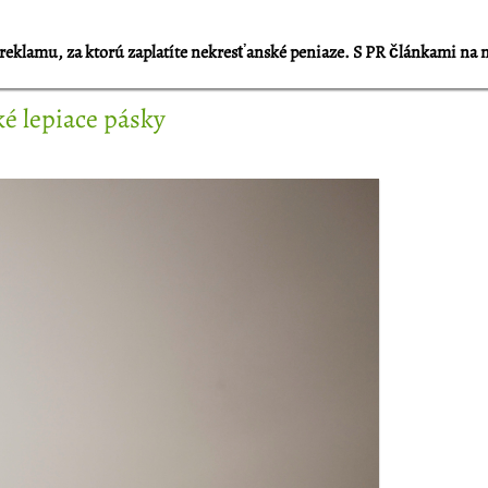
reklamu, za ktorú zaplatíte nekresťanské peniaze. S PR článkami na 
ké lepiace pásky