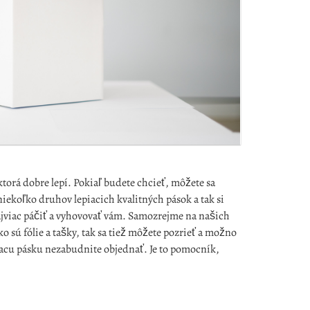
 ktorá dobre lepí. Pokiaľ budete chcieť, môžete sa
iekoľko druhov lepiacich kvalitných pások a tak si
ajviac páčiť a vyhovovať vám. Samozrejme na našich
o sú fólie a tašky, tak sa tiež môžete pozrieť a možno
epiacu pásku nezabudnite objednať. Je to pomocník,