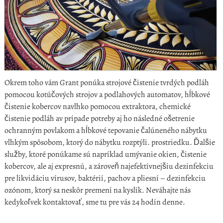
Okrem toho vám Grant ponúka strojové čistenie tvrdých podláh
pomocou kotúčových strojov a podlahových automatov, hĺbkové
čistenie kobercov navlhko pomocou extraktora, chemické
čistenie podláh av prípade potreby aj ho následné ošetrenie
ochranným povlakom a hĺbkové tepovanie čalúneného nábytku
vlhkým spôsobom, ktorý do nábytku rozptýli.
prostriedku.
Ďalšie
služby, ktoré ponúkame sú napríklad umývanie okien, čistenie
kobercov, ale aj expresnú, a zároveň najefektívnejšiu dezinfekciu
pre likvidáciu vírusov, baktérií, pachov a pliesní – dezinfekciu
ozónom, ktorý sa neskôr premení na kyslík.
Neváhajte nás
kedykoľvek kontaktovať, sme tu pre vás 24 hodín denne.