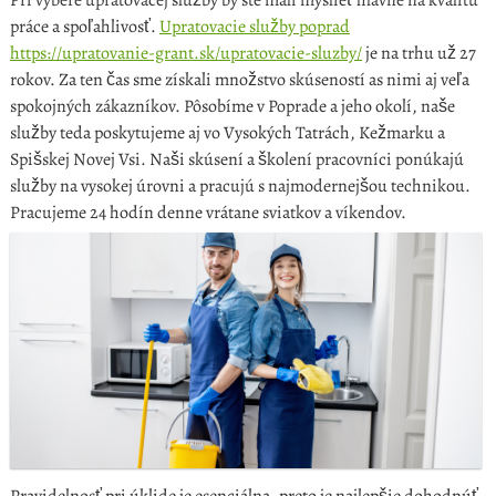
práce a spoľahlivosť.
Upratovacie služby poprad
https://upratovanie-grant.sk/upratovacie-sluzby/
je na trhu už 27
rokov.
Za ten čas sme získali množstvo skúseností as nimi aj veľa
spokojných zákazníkov.
Pôsobíme v Poprade a jeho okolí, naše
služby teda poskytujeme aj vo Vysokých Tatrách, Kežmarku a
Spišskej Novej Vsi.
Naši skúsení a školení pracovníci ponúkajú
služby na
vysokej úrovni a pracujú s najmodernejšou technikou.
Pracujeme 24 hodín denne vrátane sviatkov a víkendov.
Pravidelnosť pri úklide je esenciálna, preto je najlepšie dohodnúť