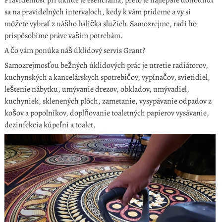
sa na pravidelných intervaloch, kedy k vám prídeme a vy si
môžete vybrať z nášho balíčka služieb.
Samozrejme, radi ho
prispôsobíme práve vašim potrebám.
A čo vám ponúka náš úklidový servis Grant?
Samozrejmosťou bežných úklidových prác je utretie radiátorov,
kuchynských a kancelárskych spotrebičov, vypínačov, svietidiel,
leštenie nábytku, umývanie drezov, obkladov, umývadiel,
kuchyniek, sklenených plôch, zametanie, vysypávanie odpadov z
košov a popolníkov, doplňovanie toaletných papierov vysávanie,
dezinfekcia kúpeľní a toalet.