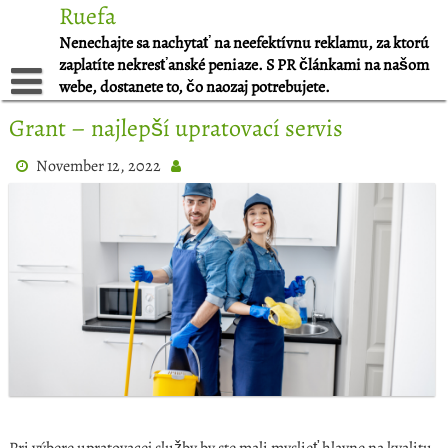
Skip
Ruefa
to
Nenechajte sa nachytať na neefektívnu reklamu, za ktorú
content
zaplatíte nekresťanské peniaze. S PR článkami na našom
webe, dostanete to, čo naozaj potrebujete.
Grant – najlepší upratovací servis
November 12, 2022
Pri výbere upratovacej služby by ste mali myslieť hlavne na kvalitu