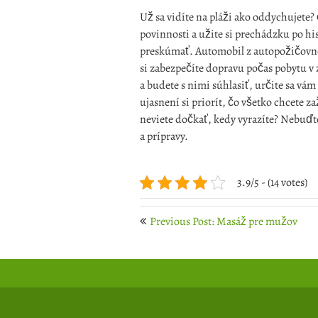
Už sa vidíte na pláži ako oddychujete
povinnosti a užite si prechádzku po h
preskúmať.
Automobil z autopožičovn
si zabezpečíte dopravu počas pobytu v
a budete s nimi súhlasiť, určite sa vám
ujasnení si priorít, čo všetko chcete z
neviete dočkať, kedy vyrazíte? Nebuďte
a prípravy.
3.9/5 - (14 votes)
Post
Previous Post: Masáž pre mužov
navigation