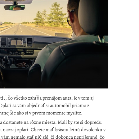
tiť, čo všetko zahŕňa prenájom auta. Je v tom aj
 Oplatí sa vám objednať si automobil priamo z
antnejšie ako si v prvom momente myslíte.
 dostanete na rôzne miesta. Mali by ste si dopredu
u naozaj oplatí. Chcete mať krásnu letnú dovolenku v
a vám nemalo stať nič zlé, či dokonca nepríjemné, čo