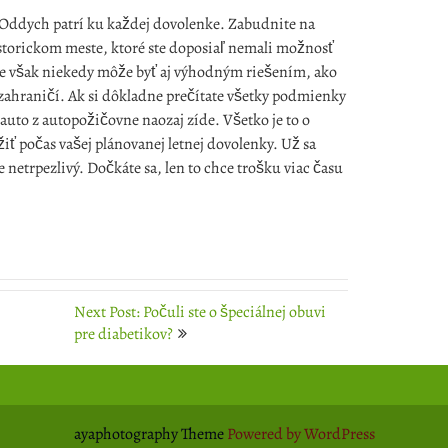
? Oddych patrí ku každej dovolenke. Zabudnite na
istorickom meste, ktoré ste doposiaľ nemali možnosť
e však niekedy môže byť aj výhodným riešením, ako
 zahraničí. Ak si dôkladne prečítate všetky podmienky
 auto z autopožičovne naozaj zíde. Všetko je to o
ažiť počas vašej plánovanej letnej dovolenky. Už sa
 netrpezlivý. Dočkáte sa, len to chce trošku viac času
Next Post: Počuli ste o špeciálnej obuvi
pre diabetikov?
ayaphotography Theme
Powered by WordPress