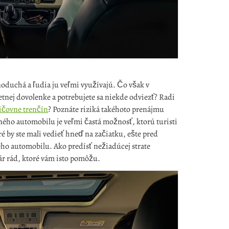
noduchá a ľudia ju veľmi využívajú. Čo však v
letnej dovolenke a potrebujete sa niekde odviezť? Radi
ičovne trenčín
? Poznáte riziká takéhoto prenájmu
ého automobilu je veľmi častá možnosť, ktorú turisti
oré by ste mali vedieť hneď na začiatku, ešte pred
o automobilu. Ako predísť nežiadúcej strate
ár rád, ktoré vám isto pomôžu.