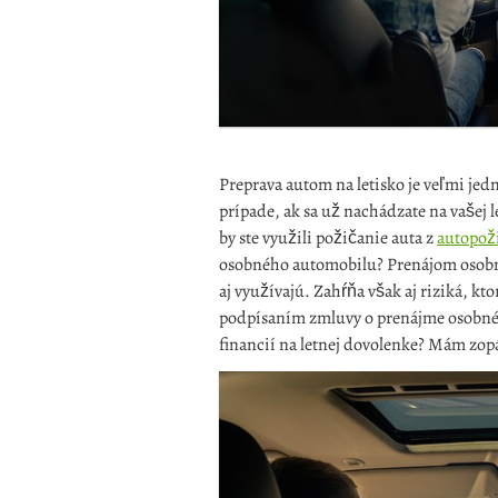
Preprava autom na letisko je veľmi jed
prípade, ak sa už nachádzate na vašej 
by ste využili požičanie auta z
autopož
osobného automobilu?
Prenájom osobn
aj využívajú. Zahŕňa však aj riziká, kt
podpísaním zmluvy o prenájme osobnéh
financií na letnej dovolenke? Mám zop