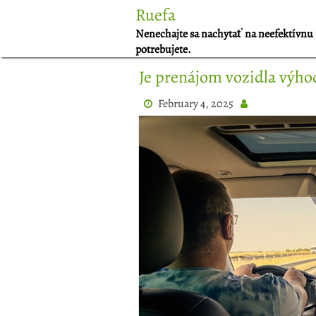
Skip
Ruefa
to
Nenechajte sa nachytať na neefektívnu 
content
potrebujete.
Je prenájom vozidla výho
February 4, 2025