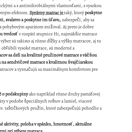
rgickými a s antimikrobiálnymi vlastnosťami, s vysokou
otným efektom.
Správny matrac je
taký, ktorý
poskytne
ti, svalstvo a poskytne im úľavu,
zabezpečí, aby sa
 s pohybovým aparátom znižoval.
Aj preto je dobre
u tvrdosť
v rozpätí stupnice H1, najmäkšie matrace
výber sú takisto aj rôzne dĺžky a výšky matracov, aj tu
i obľúbili vysoké matrace, sú moderné a
ov sa delí na kvalitné pružinové matrace s väčšou
 na sendvičové matrace s kvalitnou švajčiarskou
atracov a vyznačujú sa maximálnym komfortom pre
né o podskupiny
ako napríklad rôzne druhy pamäťovej
ty v podobe špeciálnych roštov a lamiel, viaceré
zv. taštičkových pružín, ktoré zabezpečujú pohodlie a
né aktivity, poloha v spánku, hmotnosť, aktuálne
rmi pri výbere matraca.