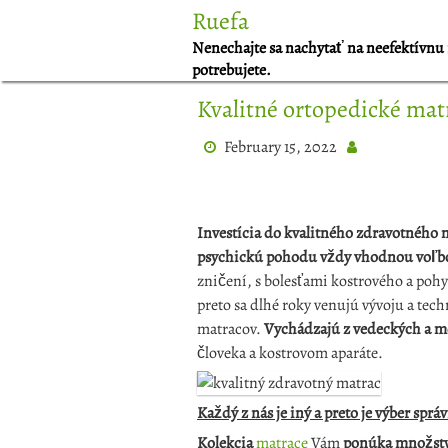
Skip
Ruefa
to
Nenechajte sa nachytať na neefektívnu 
content
potrebujete.
Kvalitné ortopedické mat
February 15, 2022
Investícia do kvalitného zdravotného m
psychickú pohodu vždy vhodnou voľb
zničení, s bolesťami kostrového a poh
preto sa dlhé roky venujú vývoju a te
matracov.
Vychádzajú z vedeckých a m
človeka a kostrovom aparáte.
Každý z nás je iný a preto je výber spr
Kolekcia
matrace
Vám
ponúka množstv