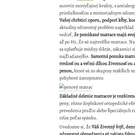
surovín nezvyčajnej kvality, s antiale
priedušnosťou a mimoriadnym zdrav
Vašej chrbtici oporu, podporí kĺby, kos
aktuálny zdravotný problém napríklad
vedieť,
že ponúkané matrace majú svoj
až po H5, čo sú najtvrdšie matrace. Na 
sa uplatňuje módny diktát, zákazníci s
najžiadanejšie.
Samotná ponuka matrac
tvrdosťou a veľmi dlhou životnosťou a
penou,
ktoré sú zo skupiny mäkších m
pohybové ústrojenstvo.
Základné delenie matracov je rozšíre
peny, rôzne doplnkové ortopedické efek
prevedenia pružín alebo špeciálnych t
relax počas spánku.
Uvedomte si, že
Váš životný štýl, den
zdravotné obmedzenia sú takisto fakto