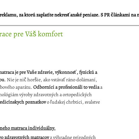
reklamu, za ktorú zaplatíte nekresťanské peniaze. S PR článkami na 
race pre Váš komfort
atraca je pre Vaše zdravie, výkonnosť, fyzickú a
ou
. Nie je nič horšie, ako vstávať ráno dolámaní,
ybového aparátu.
Odborníci a profesionáli to vedia
a
chnológiám výroby zdravotných a ortopedických
edicínskych poznatkov
o ľudskej chrbtici, svalstve
ávneho matraca individuálny.
o zdravotných matracov
z výhradne prírodných