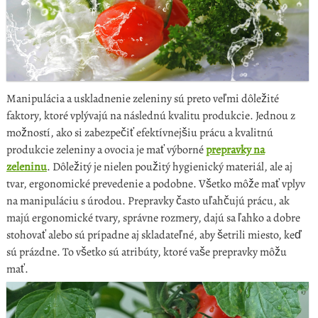
Manipulácia a uskladnenie zeleniny sú preto veľmi dôležité
faktory, ktoré vplývajú na následnú kvalitu produkcie. Jednou z
možností, ako si zabezpečiť efektívnejšiu prácu a kvalitnú
produkcie zeleniny a ovocia je mať výborné
prepravky na
zeleninu
. Dôležitý je nielen použitý hygienický materiál, ale aj
tvar, ergonomické prevedenie a podobne. Všetko môže mať vplyv
na manipuláciu s úrodou. Prepravky často uľahčujú prácu, ak
majú ergonomické tvary, správne rozmery, dajú sa ľahko a dobre
stohovať alebo sú prípadne aj skladateľné, aby šetrili miesto, keď
sú prázdne. To všetko sú atribúty, ktoré vaše prepravky môžu
mať.