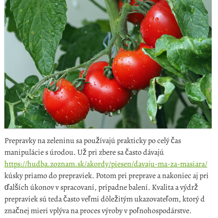
Prepravky na zeleninu sa používajú prakticky po celý čas
manipulácie s úrodou. Už pri zbere sa často dávajú
https://hudba.zoznam.sk/akordy/piesen/davaju-ma-za-masiara/
kúsky priamo do prepraviek. Potom pri preprave a nakoniec aj pri
ďalších úkonov v spracovaní, prípadne balení. Kvalita a výdrž
prepraviek sú teda často veľmi dôležitým ukazovateľom, ktorý d
značnej mieri vplýva na proces výroby v poľnohospodárstve.