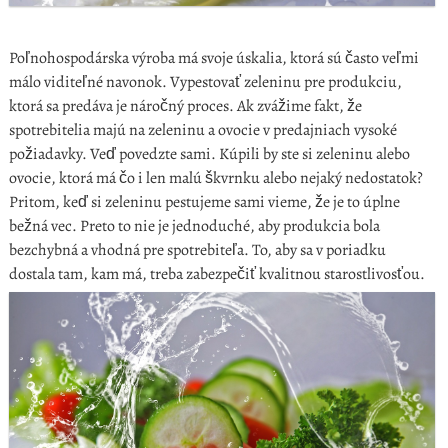
Poľnohospodárska výroba má svoje úskalia, ktorá sú často veľmi
málo viditeľné navonok. Vypestovať zeleninu pre produkciu,
ktorá sa predáva je náročný proces. Ak zvážime fakt, že
spotrebitelia majú na zeleninu a ovocie v predajniach vysoké
požiadavky. Veď povedzte sami. Kúpili by ste si zeleninu alebo
ovocie, ktorá má čo i len malú škvrnku alebo nejaký nedostatok?
Pritom, keď si zeleninu pestujeme sami vieme, že je to úplne
bežná vec. Preto to nie je jednoduché, aby produkcia bola
bezchybná a vhodná pre spotrebiteľa. To, aby sa v poriadku
dostala tam, kam má, treba zabezpečiť kvalitnou starostlivosťou.