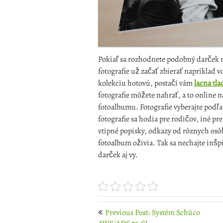
Pokiaľ sa rozhodnete podobný darček n
fotografie už začať zbierať napríklad
kolekciu hotovú, postačí vám
lacna tla
fotografie môžete nahrať, a to online n
fotoalbumu. Fotografie vyberajte podľ
fotografie sa hodia pre rodičov, iné pre
vtipné popisky, odkazy od rôznych osôb 
fotoalbum oživia. Tak sa nechajte inšp
darček aj vy.
Post
Previous Post: Systém Schüco