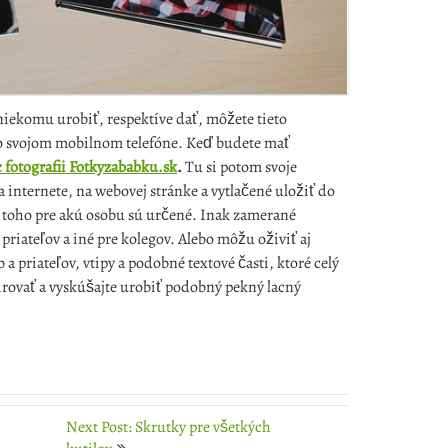
iekomu urobiť, respektíve dať, môžete tieto
 vo svojom mobilnom telefóne. Keď budete mať
c fotografii Fotkyzababku.sk
.
Tu si potom svoje
a internete, na webovej stránke a vytlačené uložiť do
a toho pre akú osobu sú určené. Inak zamerané
 priateľov a iné pre kolegov. Alebo môžu oživiť aj
a priateľov, vtipy a podobné textové časti, ktoré celý
irovať a vyskúšajte urobiť podobný pekný lacný
Next Post: Skrutky pre všetkých