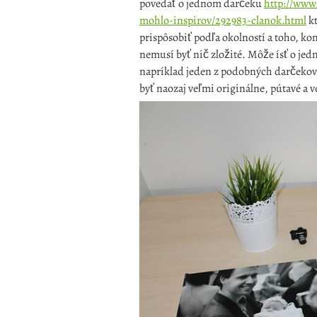
povedať o jednom darčeku
http://www
mohlo-inspirov/292983-clanok.html
kt
prispôsobiť podľa okolností a toho, k
nemusí byť nič zložité. Môže ísť o jed
napríklad jeden z podobných darčekov 
byť naozaj veľmi originálne, pútavé a v