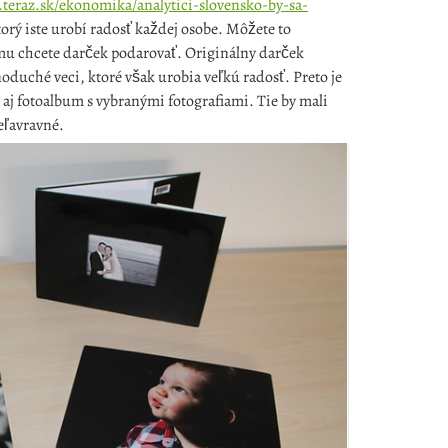
.teraz.sk/ekonomika/analytici-slovensko-by-sa-
orý iste urobí radosť každej osobe. Môžete to
omu chcete darček podarovať.
Originálny darček
noduché veci, ktoré však urobia veľkú radosť. Preto je
aj fotoalbum s vybranými fotografiami. Tie by mali
eľavravné.