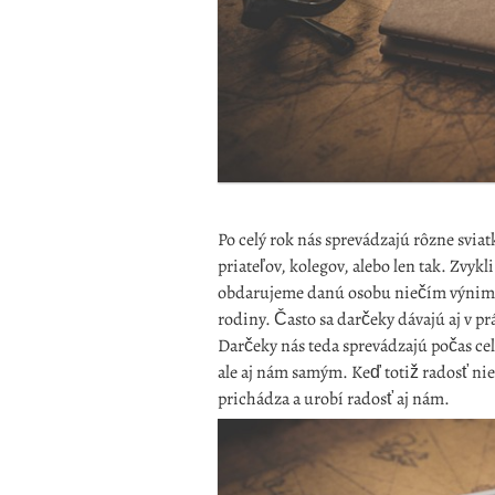
Po celý rok nás sprevádzajú rôzne sviat
priateľov, kolegov, alebo len tak. Zvykl
obdarujeme danú osobu niečím výnimo
rodiny. Často sa darčeky dávajú aj v 
Darčeky nás teda sprevádzajú počas cel
ale aj nám samým. Keď totiž radosť n
prichádza a urobí radosť aj nám.