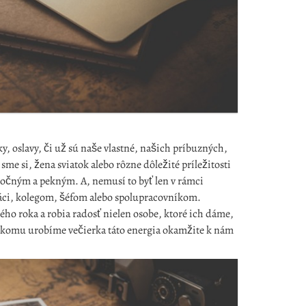
ky, oslavy, či už sú naše vlastné, našich príbuzných,
i sme si, žena sviatok alebo rôzne dôležité príležitosti
čným a pekným. A, nemusí to byť len v rámci
práci, kolegom, šéfom alebo spolupracovníkom.
ého roka a robia radosť nielen osobe, ktoré ich dáme,
iekomu urobíme večierka táto energia okamžite k nám