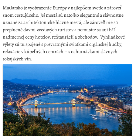
Maďarsko je vyobrazenie Európy v najlepšom svetle a zároveň
snom cestujúceho. Jej mestá sú natoľko elegantné a slávnostne
uznané za architektonické hlavné mestá, ale zároveň nie sú
preplnené davmi zvedavých turistov a nemusíte sa ani báť
nadmernej ceny hotelov, reštaurácií a obchodov. Vyhliadkové
výlety sú tu spojené s prevratnými sviatkami cigánskej hudby,
relaxácie v kúpeľných centrách – s ochutnávkami slávnych
tokajských vín.