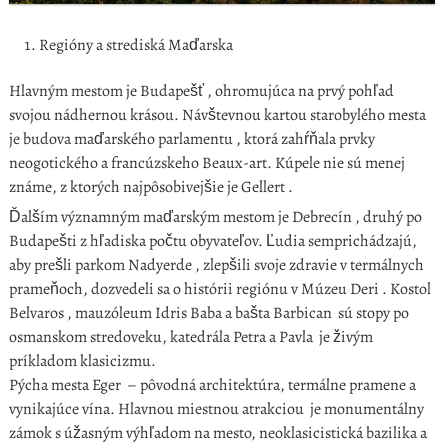
Regióny a strediská Maďarska
Hlavným mestom je Budapešť , ohromujúca na prvý pohľad
svojou nádhernou krásou. Návštevnou kartou starobylého mesta
je budova maďarského parlamentu , ktorá zahŕňala prvky
neogotického a francúzskeho Beaux-art. Kúpele nie sú menej
známe, z ktorých najpôsobivejšie je Gellert .
Ďalším významným maďarským mestom je Debrecín , druhý po
Budapešti z hľadiska počtu obyvateľov. Ľudia semprichádzajú,
aby prešli parkom Nadyerde , zlepšili svoje zdravie v termálnych
prameňoch, dozvedeli sa o histórii regiónu v Múzeu Deri . Kostol
Belvaros , mauzóleum Idris Baba a bašta Barbican sú stopy po
osmanskom stredoveku, katedrála Petra a Pavla je živým
príkladom klasicizmu.
Pýcha mesta Eger – pôvodná architektúra, termálne pramene a
vynikajúce vína. Hlavnou miestnou atrakciou je monumentálny
zámok s úžasným výhľadom na mesto, neoklasicistická bazilika a