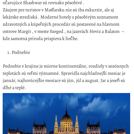
očarujúce Shashwar sú rovnako pôsobivé .
Záujem pre turistov v Maďarsku nie sú iba exkurzie, ale aj
lekárske strediská . Moderné hotely s pôsobivým zoznamom
zdravotných a kúpeľných procedúr sú postavené na hlavnom
ostrove Margit , v meste Szeged , na jazerách Heviz a Balaton –
kde samotná príroda prispieva k liečbe.
Podnebie
Podnebie v krajine je mierne kontinentálne, rozdiely v sezónnych
teplotách sú veľmi významné. Spravidla najchladnejší mesiac je
január, najhorúcejšie mesiace sú jún, júl a august. Jar a jeseň sú
dlhé a teplé.