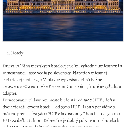
Hotely
Drvivá väčšina mestských hotelov je veľmi výhodne umiestnená a
zamestnanci často vedia po slovensky. Napätie v miestnej
elektrickej sieti je 230 V, hlavné typy zásuviek sú bežné
celosvetovo C a európske F so zemnými spojmi, ktoré nevyžadujú
adaptér.
Prenocovanie v hlavnom meste bude stáť od 1900 HUF , deň v
dvojhviezdičkovom hoteli – od 5500 HUF . Izbu v penzióne si
môžete prenajať za 5800 HUF v luxusnom 5 * hoteli – od 50 000
HUF za deň. útulnom Debrecíne je dobrý pobyt v mini-hoteloch