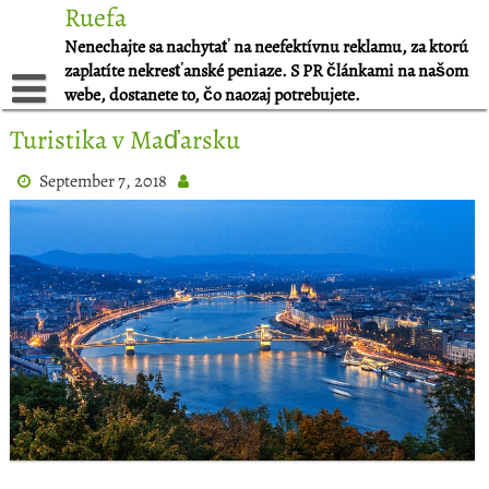
Skip
Ruefa
to
Nenechajte sa nachytať na neefektívnu reklamu, za ktorú
content
zaplatíte nekresťanské peniaze. S PR článkami na našom
webe, dostanete to, čo naozaj potrebujete.
Turistika v Maďarsku
September 7, 2018