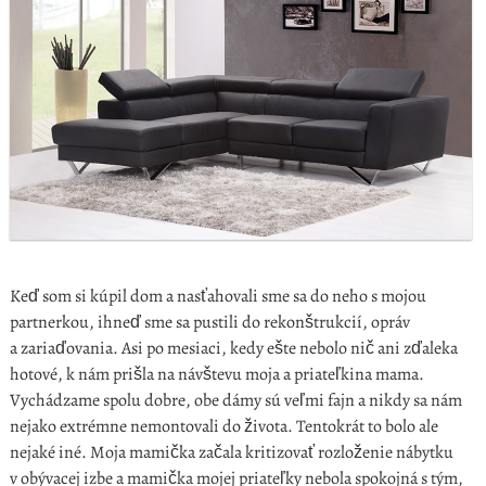
Keď som si kúpil dom a nasťahovali sme sa do neho s mojou
partnerkou, ihneď sme sa pustili do rekonštrukcií, opráv
a zariaďovania. Asi po mesiaci, kedy ešte nebolo nič ani zďaleka
hotové, k nám prišla na návštevu moja a priateľkina mama.
Vychádzame spolu dobre, obe dámy sú veľmi fajn a nikdy sa nám
nejako extrémne nemontovali do života. Tentokrát to bolo ale
nejaké iné. Moja mamička začala kritizovať rozloženie nábytku
v obývacej izbe a mamička mojej priateľky nebola spokojná s tým,