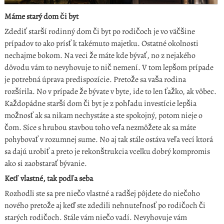
Máme starý dom či byt
Zdediť starší rodinný dom či byt po rodičoch je vo väčšine
prípadov to ako prísť k takémuto majetku. Ostatné okolnosti
nechajme bokom. Na veci že máte kde bývať, no z nejakého
dôvodu vám to nevyhovuje to nič nemení. V tom lepšom prípade
je potrebná úprava predispozície. Pretože sa vaša rodina
rozšírila. No v prípade že bývate v byte, ide to len ťažko, ak vôbec.
Každopádne starší dom či byt je z pohľadu investície lepšia
možnosť ak sa nikam nechystáte a ste spokojný, potom nieje o
čom. Síce s hrubou stavbou toho veľa nezmôžete ak sa máte
pohybovať v rozumnej sume. No aj tak stále ostáva veľa vecí ktorá
sa dajú urobiť a preto je rekonštrukcia vcelku dobrý kompromis
ako si zaobstarať bývanie.
Keď vlastné, tak podľa seba
Rozhodli ste sa pre niečo vlastné a radšej pôjdete do niečoho
nového pretože aj keď ste zdedili nehnuteľnosť po rodičoch či
starých rodičoch. Stále vám niečo vadí. Nevyhovuje vám