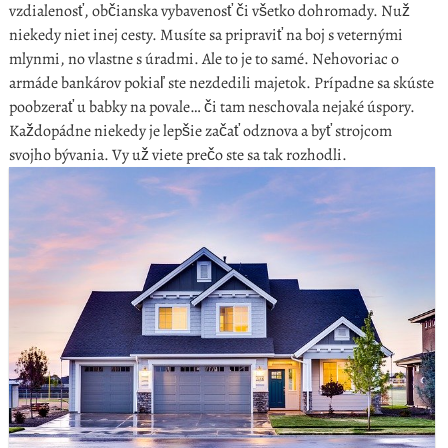
vzdialenosť, občianska vybavenosť či všetko dohromady. Nuž
niekedy niet inej cesty. Musíte sa pripraviť na boj s veternými
mlynmi, no vlastne s úradmi. Ale to je to samé. Nehovoriac o
armáde bankárov pokiaľ ste nezdedili majetok. Prípadne sa skúste
poobzerať u babky na povale… či tam neschovala nejaké úspory.
Každopádne niekedy je lepšie začať odznova a byť strojcom
svojho bývania. Vy už viete prečo ste sa tak rozhodli.