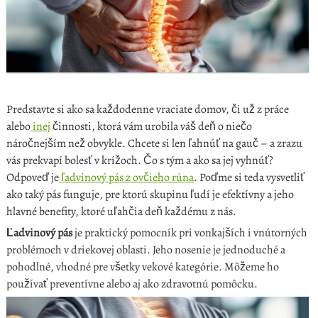
Predstavte si ako sa každodenne vraciate domov, či už z práce
alebo
inej
činnosti, ktorá vám urobila váš deň o niečo
náročnejším než obvykle. Chcete si len ľahnúť na gauč – a zrazu
vás prekvapí bolesť v krížoch. Čo s tým a ako sa jej vyhnúť?
Odpoveď je
ľadvinový pás z ovčieho rúna
. Poďme si teda vysvetliť
ako taký pás funguje, pre ktorú skupinu ľudí je efektívny a jeho
hlavné benefity, ktoré uľahčia deň každému z nás.
Ľadvinový pás
je praktický pomocník pri vonkajších i vnútorných
problémoch v driekovej oblasti. Jeho nosenie je jednoduché a
pohodlné, vhodné pre všetky vekové kategórie. Môžeme ho
používať preventívne alebo aj ako zdravotnú pomôcku.