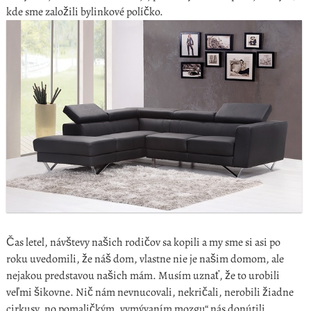
kde sme založili bylinkové políčko.
Čas letel, návštevy našich rodičov sa kopili a my sme si asi po
roku uvedomili, že náš dom, vlastne nie je našim domom, ale
nejakou predstavou našich mám. Musím uznať, že to urobili
veľmi šikovne. Nič nám nevnucovali, nekričali, nerobili žiadne
cirkusy, no pomaličkým „vymývaním mozgu“ nás donútili