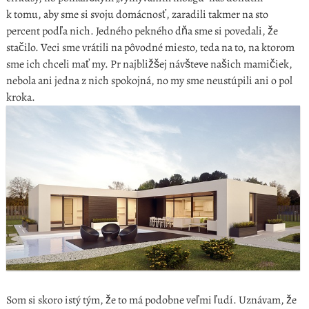
k tomu, aby sme si svoju domácnosť, zaradili takmer na sto
percent podľa nich. Jedného pekného dňa sme si povedali, že
stačilo. Veci sme vrátili na pôvodné miesto, teda na to, na ktorom
sme ich chceli mať my. Pr najbližšej návšteve našich mamičiek,
nebola ani jedna z nich spokojná, no my sme neustúpili ani o pol
kroka.
Som si skoro istý tým, že to má podobne veľmi ľudí. Uznávam, že