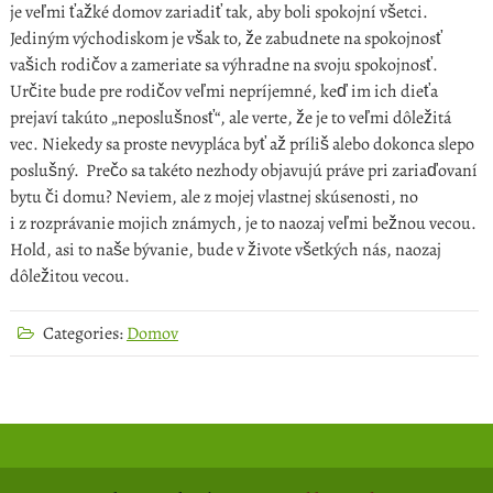
je veľmi ťažké domov zariadiť tak, aby boli spokojní všetci.
Jediným východiskom je však to, že zabudnete na spokojnosť
vašich rodičov a zameriate sa výhradne na svoju spokojnosť.
Určite bude pre rodičov veľmi nepríjemné, keď im ich dieťa
prejaví takúto „neposlušnosť“, ale verte, že je to veľmi dôležitá
vec. Niekedy sa proste nevypláca byť až príliš alebo dokonca slepo
poslušný. Prečo sa takéto nezhody objavujú práve pri zariaďovaní
bytu či domu? Neviem, ale z mojej vlastnej skúsenosti, no
i z rozprávanie mojich známych, je to naozaj veľmi bežnou vecou.
Hold, asi to naše bývanie, bude v živote všetkých nás, naozaj
dôležitou vecou.
Categories:
Domov