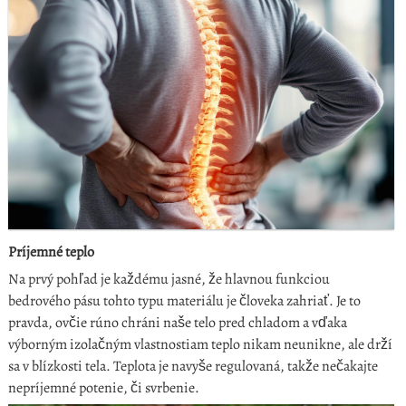
Príjemné teplo
Na prvý pohľad je každému jasné, že hlavnou funkciou
bedrového pásu tohto typu materiálu je človeka zahriať. Je to
pravda, ovčie rúno chráni naše telo pred chladom a vďaka
výborným izolačným vlastnostiam teplo nikam neunikne, ale drží
sa v blízkosti tela. Teplota je navyše regulovaná, takže nečakajte
nepríjemné potenie, či svrbenie.