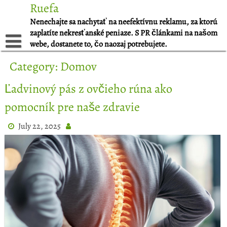
Skip
Ruefa
to
Nenechajte sa nachytať na neefektívnu reklamu, za ktorú
content
zaplatíte nekresťanské peniaze. S PR článkami na našom
webe, dostanete to, čo naozaj potrebujete.
Category:
Domov
Ľadvinový pás z ovčieho rúna ako
pomocník pre naše zdravie
July 22, 2025