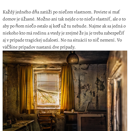
Každý jedného dňa zatúži po niečom vlastnom. Poviete si mať
domov je úžasné. Možno ani tak nejde o to niečo vlastniť, ale o to
aby po ňom niečo ostalo aj keď už tu nebude. Najme ak sa jedná o
niekoho kto má rodinu a vtedy je zrejmé že ju je treba zabezpečiť
aj v prípade tragickej udalosti. No na situácií to nič nemení. Vo
väčšine prípadov nastanú dve prípady.