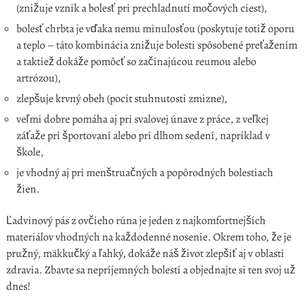
(znižuje vznik a bolesť pri prechladnutí močových ciest),
bolesť chrbta je vďaka nemu minulosťou (poskytuje totiž oporu
a teplo – táto kombinácia znižuje bolesti spôsobené preťažením
a taktiež dokáže pomôcť so začínajúcou reumou alebo
artrózou),
zlepšuje krvný obeh (pocit stuhnutosti zmizne),
veľmi dobre pomáha aj pri svalovej únave z práce, z veľkej
záťaže pri športovaní alebo pri dlhom sedení, napríklad v
škole,
je vhodný aj pri menštruačných a popôrodných bolestiach
žien.
Ľadvinový pás z ovčieho rúna je jeden z najkomfortnejších
materiálov vhodných na každodenné nosenie. Okrem toho, že je
pružný, mäkkučký a ľahký, dokáže náš život zlepšiť aj v oblasti
zdravia. Zbavte sa nepríjemných bolestí a objednajte si ten svoj už
dnes!