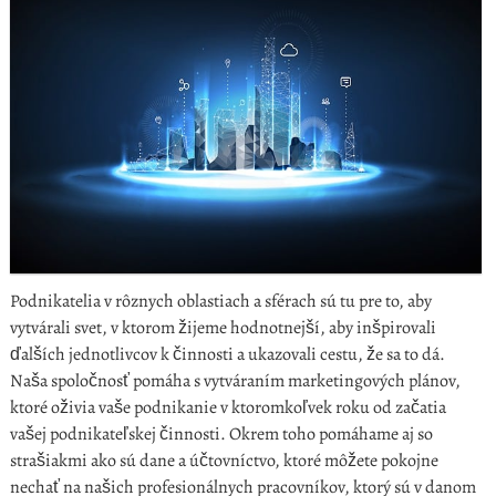
Podnikatelia v rôznych oblastiach a sférach sú tu pre to, aby
vytvárali svet, v ktorom žijeme hodnotnejší, aby inšpirovali
ďalších jednotlivcov k činnosti a ukazovali cestu, že sa to dá.
Naša spoločnosť pomáha s vytváraním marketingových plánov,
ktoré oživia vaše podnikanie v ktoromkoľvek roku od začatia
vašej podnikateľskej činnosti. Okrem toho pomáhame aj so
strašiakmi ako sú dane a účtovníctvo, ktoré môžete pokojne
nechať na našich profesionálnych pracovníkov, ktorý sú v danom