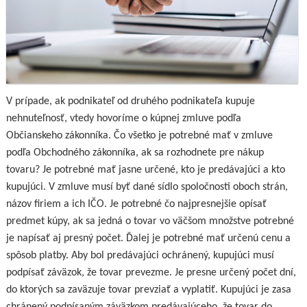
V prípade, ak podnikateľ od druhého podnikateľa kupuje
nehnuteľnosť, vtedy hovoríme o kúpnej zmluve podľa
Občianskeho zákonníka. Čo všetko je potrebné mať v zmluve
podľa Obchodného zákonníka, ak sa rozhodnete pre nákup
tovaru? Je potrebné mať jasne určené, kto je predávajúci a kto
kupujúci. V zmluve musí byť dané sídlo spoločnosti oboch strán,
názov firiem a ich IČO. Je potrebné čo najpresnejšie opísať
predmet kúpy, ak sa jedná o tovar vo väčšom množstve potrebné
je napísať aj presný počet. Ďalej je potrebné mať určenú cenu a
spôsob platby. Aby bol predávajúci ochránený, kupujúci musí
podpísať záväzok, že tovar prevezme. Je presne určený počet dní,
do ktorých sa zaväzuje tovar prevziať a vyplatiť. Kupujúci je zasa