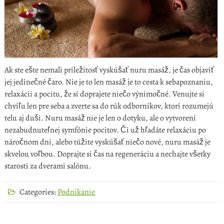
Ak ste ešte nemali príležitosť vyskúšať nuru masáž, je čas objaviť
jej jedinečné čaro. Nie je to len masáž je to cesta k sebapoznaniu,
relaxácii a pocitu, že si doprajete niečo výnimočné. Venujte si
chvíľu len pre seba a zverte sa do rúk odborníkov, ktorí rozumejú
telu aj duši. Nuru masáž nie je len o dotyku, ale o vytvorení
nezabudnuteľnej symfónie pocitov. Či už hľadáte relaxáciu po
náročnom dni, alebo túžite vyskúšať niečo nové, nuru masáž je
skvelou voľbou. Doprajte si čas na regeneráciu a nechajte všetky
starosti za dverami salónu.
Categories:
Podnikanie