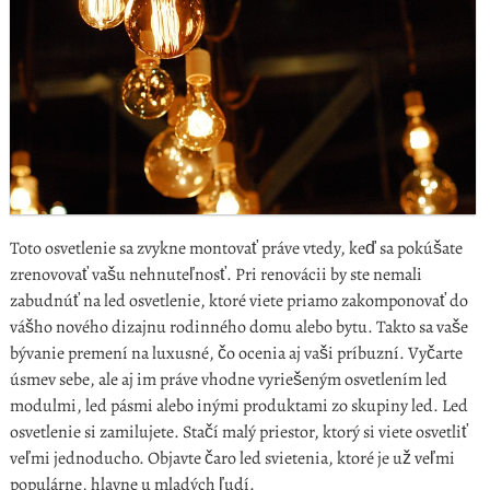
Toto osvetlenie sa zvykne montovať práve vtedy, keď sa pokúšate
zrenovovať vašu nehnuteľnosť. Pri renovácii by ste nemali
zabudnúť na led osvetlenie, ktoré viete priamo zakomponovať do
vášho nového dizajnu rodinného domu alebo bytu. Takto sa vaše
bývanie premení na luxusné, čo ocenia aj vaši príbuzní. Vyčarte
úsmev sebe, ale aj im práve vhodne vyriešeným osvetlením led
modulmi, led pásmi alebo inými produktami zo skupiny led. Led
osvetlenie si zamilujete. Stačí malý priestor, ktorý si viete osvetliť
veľmi jednoducho. Objavte čaro led svietenia, ktoré je už veľmi
populárne, hlavne u mladých ľudí.