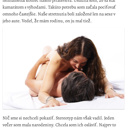
neznamenal koniec nášho priateľstva. Usúdila som, že sa stal
kamarátom s výhodami. Takúto potrebu som začala pociťovať
omnoho častejšie. Naše stretnutia boli založené len na sexe v
jeho aute. Vedel, že mám rodinu, on ju mal tiež.
Nič sme si nechceli pokaziť. Stereotyp nám však vadil. Jeden
večer som mala narodeniny. Chcela som ich osláviť. Najprv to