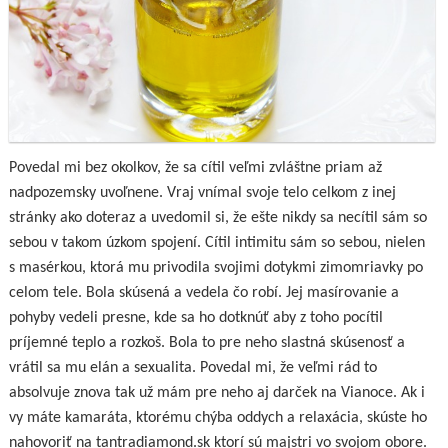
Povedal mi bez okolkov, že sa cítil veľmi zvláštne priam až
nadpozemsky uvoľnene. Vraj vnímal svoje telo celkom z inej
stránky ako doteraz a uvedomil si, že ešte nikdy sa necítil sám so
sebou v takom úzkom spojení. Cítil intimitu sám so sebou, nielen
s masérkou, ktorá mu privodila svojimi dotykmi zimomriavky po
celom tele. Bola skúsená a vedela čo robí. Jej masírovanie a
pohyby vedeli presne, kde sa ho dotknúť aby z toho pocítil
príjemné teplo a rozkoš. Bola to pre neho slastná skúsenosť a
vrátil sa mu elán a sexualita. Povedal mi, že veľmi rád to
absolvuje znova tak už mám pre neho aj darček na Vianoce. Ak i
vy máte kamaráta, ktorému chýba oddych a relaxácia, skúste ho
nahovoriť na
tantradiamond.sk
ktorí sú majstri vo svojom obore.