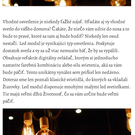
Vhodné osvetlenie je niekedy ťažké nájsť. Hľadáte aj vy vhodné
svetlo do vášho domova? Čakáte, že niečo vám udrie do nosa a to
bude to pravé, ktoré sa tam aj bude hodiť? Niekedy len osud
nestačí. Led modul je vynikajúci typ osvetlenia.
Poskytuje
dostatok svetla a vy sa už viac nemusíte báť, že by sa vypálili.
Obsahuje veľakrát digitálny ovládač, ktorým si jednoducho
nastavíte farebnú kombináciu alebo silu svietenia, aká sa vám
bude páčiť. Tento unikátny vynález sem prišiel len nedávno.
Doteraz sme len poznali klasické svietidlá, do ktorých sa vkladali
žiarovky. Led modul disponuje mnohými malými led svetielkami.
Tie majú veľmi dlhú životnosť, čo sa vám určite bude veľmi
páčiť.