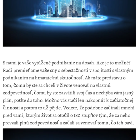
S nami je vaše vytúžené podnikanie na dosah. Ako je to možné?
Radi premieňame vaše sny o sebestačnosti v spojitosti s vlastným
podnikaním na hmatateľnú skutočnosť. Ak máte predstavu o
tom, čomu by ste sa chceli v živote venovať na vlastnú
zodpovednosť, čomu by ste zasvätili svoj čas a nechýba vám jasný
plán, poďte do toho. Možno vás stačí len nakopnúť k začiatočnej
činnosti a potom to už pôjde. Vedzte, že podobne začínali mnohí
pred vami, ktorým život sa otočil o 180 stupňov tým, že za neho
prevzali plnú zodpovednosť a začali sa venovať tomu, čo ich baví.