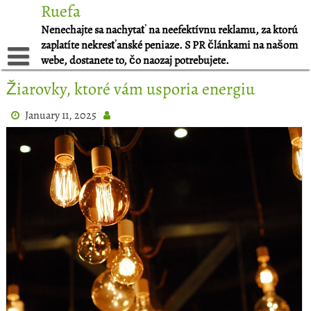
Skip
Ruefa
to
Nenechajte sa nachytať na neefektívnu reklamu, za ktorú
content
zaplatíte nekresťanské peniaze. S PR článkami na našom
webe, dostanete to, čo naozaj potrebujete.
Žiarovky, ktoré vám usporia energiu
January 11, 2025