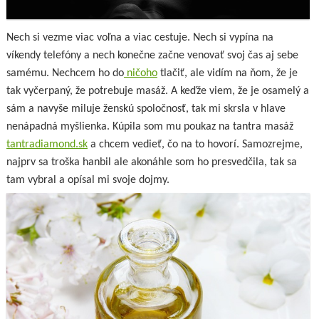
Nech si vezme viac voľna a viac cestuje. Nech si vypína na
víkendy telefóny a nech konečne začne venovať svoj čas aj sebe
samému. Nechcem ho do
ničoho
tlačiť, ale vidím na ňom, že je
tak vyčerpaný, že potrebuje masáž. A keďže viem, že je osamelý a
sám a navyše miluje ženskú spoločnosť, tak mi skrsla v hlave
nenápadná myšlienka. Kúpila som mu poukaz na tantra masáž
tantradiamond.sk
a chcem vedieť, čo na to hovorí. Samozrejme,
najprv sa troška hanbil ale akonáhle som ho presvedčila, tak sa
tam vybral a opísal mi svoje dojmy.