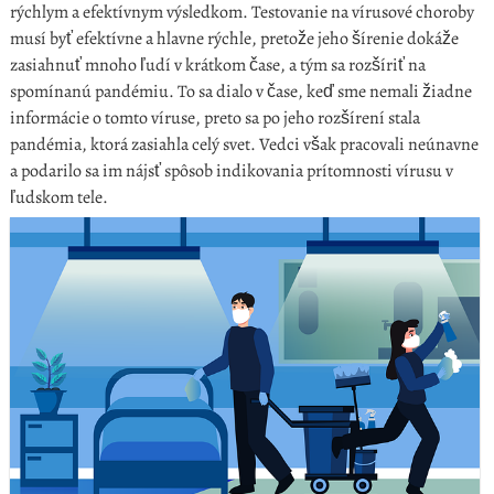
rýchlym a efektívnym výsledkom.
Testovanie na vírusové choroby
musí byť efektívne a hlavne rýchle, pretože jeho šírenie dokáže
zasiahnuť mnoho ľudí v krátkom čase, a tým sa rozšíriť na
spomínanú pandémiu. To sa dialo v čase, keď sme nemali žiadne
informácie o tomto víruse, preto sa po jeho rozšírení stala
pandémia, ktorá zasiahla celý svet. Vedci však pracovali neúnavne
a podarilo sa im nájsť spôsob indikovania prítomnosti vírusu v
ľudskom tele.