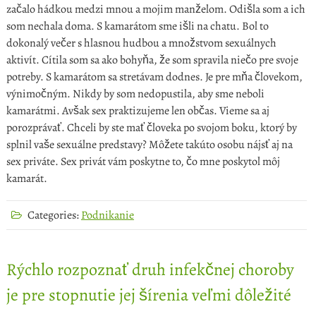
začalo hádkou medzi mnou a mojim manželom. Odišla som a ich
som nechala doma. S kamarátom sme išli na chatu. Bol to
dokonalý večer s hlasnou hudbou a množstvom sexuálnych
aktivít. Cítila som sa ako bohyňa, že som spravila niečo pre svoje
potreby. S kamarátom sa stretávam dodnes. Je pre mňa človekom,
výnimočným. Nikdy by som nedopustila, aby sme neboli
kamarátmi. Avšak sex praktizujeme len občas. Vieme sa aj
porozprávať.
Chceli by ste mať človeka po svojom boku, ktorý by
splnil vaše sexuálne predstavy? Môžete takúto osobu nájsť aj na
sex priváte. Sex privát vám poskytne to, čo mne poskytol môj
kamarát.
Categories:
Podnikanie
Rýchlo rozpoznať druh infekčnej choroby
je pre stopnutie jej šírenia veľmi dôležité