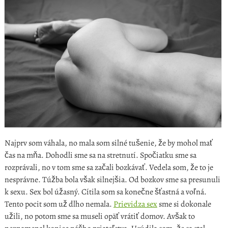
Najprv som váhala, no mala som silné tušenie, že by mohol mať
čas na mňa. Dohodli sme sa na stretnutí. Spočiatku sme sa
rozprávali, no v tom sme sa začali bozkávať. Vedela som, že to je
nesprávne. Túžba bola však silnejšia. Od bozkov sme sa presunuli
k sexu. Sex bol úžasný. Cítila som sa konečne šťastná a voľná.
Tento pocit som už dlho nemala.
Prievidza sex
sme si dokonale
užili, no potom sme sa museli opäť vrátiť domov. Avšak to