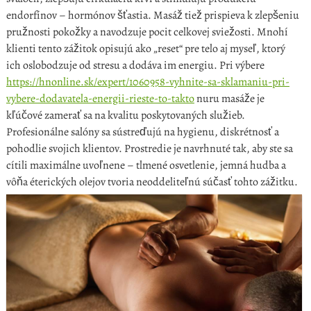
endorfínov – hormónov šťastia. Masáž tiež prispieva k zlepšeniu
pružnosti pokožky a navodzuje pocit celkovej sviežosti. Mnohí
klienti tento zážitok opisujú ako „reset“ pre telo aj myseľ, ktorý
ich oslobodzuje od stresu a dodáva im energiu. Pri výbere
https://hnonline.sk/expert/1060958-vyhnite-sa-sklamaniu-pri-
vybere-dodavatela-energii-rieste-to-takto
nuru masáže je
kľúčové zamerať sa na kvalitu poskytovaných služieb.
Profesionálne salóny sa sústreďujú na hygienu, diskrétnosť a
pohodlie svojich klientov. Prostredie je navrhnuté tak, aby ste sa
cítili maximálne uvoľnene – tlmené osvetlenie, jemná hudba a
vôňa éterických olejov tvoria neoddeliteľnú súčasť tohto zážitku.