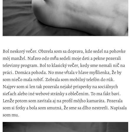
Bol neskorý večer. Obzrela som sa doprava, kde sedel na pohovke
môj manžel. Naľavo odo mňa sedeli moje deti a pekne pozerali
televízny program. Bol to klasický večer, kedy sme nemali nič na
práci. Domáca pohoda.
No mne vŕtala v hlave myšlienka, že by
som niečo mala robiť. Zobrala som mobilný telefón do rúk.
Najprv som si len tak pozerala nejaké príspevky na sociálnych
sieťach alebo iné webové stránky s oblečením. To ma fakt baví.
Lenže potom som zavítala aj na profil môjho kamaráta. Pozerala
som si fotky a bola som smutná, že sme sa dlho nestretli. Napísala
som mu.