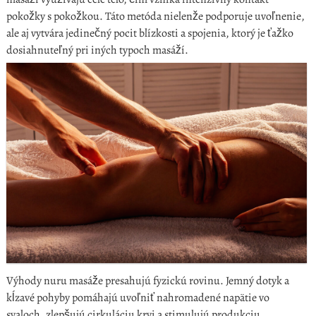
pokožky s pokožkou. Táto metóda nielenže podporuje uvoľnenie,
ale aj vytvára jedinečný pocit blízkosti a spojenia, ktorý je ťažko
dosiahnuteľný pri iných typoch masáží.
Výhody nuru masáže presahujú fyzickú rovinu. Jemný dotyk a
kĺzavé pohyby pomáhajú uvoľniť nahromadené napätie vo
svaloch, zlepšujú cirkuláciu krvi a stimulujú produkciu