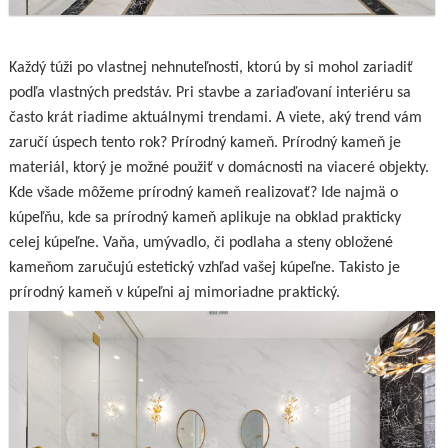
Každý túži po vlastnej nehnuteľnosti, ktorú by si mohol zariadiť
podľa vlastných predstáv. Pri stavbe a zariaďovaní interiéru sa
často krát riadime aktuálnymi trendami. A viete, aký trend vám
zaručí úspech tento rok? Prírodný kameň.
Prírodný kameň je
materiál, ktorý je možné použiť v domácnosti na viaceré objekty.
Kde všade môžeme prírodný kameň realizovať? Ide najmä o
kúpeľňu, kde sa prírodný kameň aplikuje na obklad prakticky
celej kúpeľne. Vaňa, umývadlo, či podlaha a steny obložené
kameňom zaručujú estetický vzhľad vašej kúpeľne. Takisto je
prírodný kameň v kúpeľni aj mimoriadne praktický.