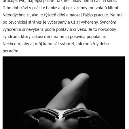
pracuje. Môj najlepší priateľ takmer nikdy nemá čas na seba.
Dlhé dni trávi v práci v banke a aj cez víkendy mu volajú klienti.
Neoddýchne si, ako je týždeň dlhý a naozaj ťažko pracuje. Najmä
po psychickej stránke je vyčerpaný a už aj vyhorený. Syndróm
vyhorenia si nevyberá podľa pohlavia či veku. Je to novodobý
syndróm, ktorý zakúsi minimálne aj polovica populácie.
Nechcem, aby aj môj kamarát vyhorel, tak mu vždy dobre
poradím.