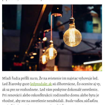
Mladí ľudia prišli na to, že na svietenie im najviac vyhovuje led.
Led žiarovky gu10
ledprodukt.sk
sú dlhotrvácne, čo oceníte aj vy,
ak sa pre ne rozhodnete.
Led vám poskytne dokonalé osvetlenie.
Pri renovácii alebo rekonštrukcii rodinného domu alebo bytu je
vhodné, aby ste na osvetlenie nezabúdali. Bude vašou súčasťou