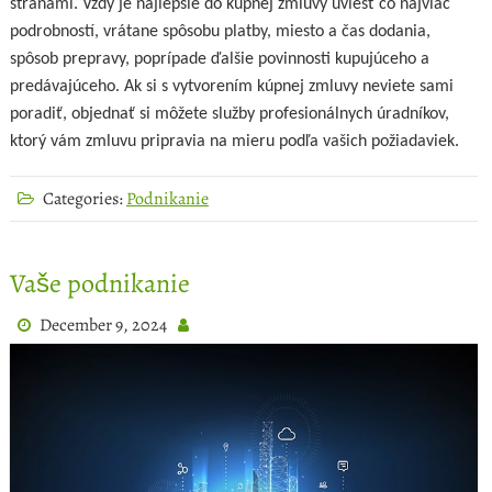
stranami. Vždy je najlepšie do kúpnej zmluvy uviesť čo najviac
podrobností, vrátane spôsobu platby, miesto a čas dodania,
spôsob prepravy, poprípade ďalšie povinnosti kupujúceho a
predávajúceho. Ak si s vytvorením kúpnej zmluvy neviete sami
poradiť, objednať si môžete služby profesionálnych úradníkov,
ktorý vám zmluvu pripravia na mieru podľa vašich požiadaviek.
Categories:
Podnikanie
Vaše podnikanie
December 9, 2024