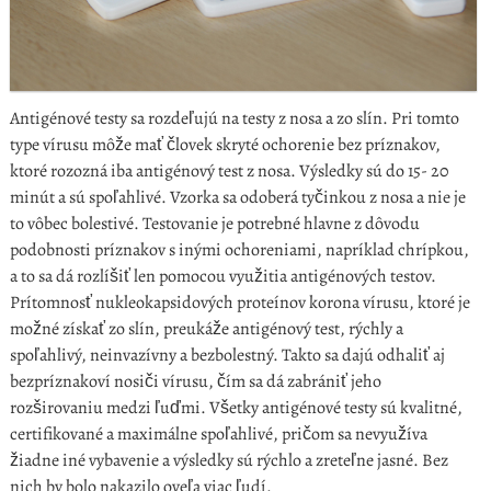
Antigénové testy sa rozdeľujú na testy z nosa a zo slín. Pri tomto
type vírusu môže mať človek skryté ochorenie bez príznakov,
ktoré rozozná iba antigénový test z nosa. Výsledky sú do 15- 20
minút a sú spoľahlivé. Vzorka sa odoberá tyčinkou z nosa a nie je
to vôbec bolestivé. Testovanie je potrebné hlavne z dôvodu
podobnosti príznakov s inými ochoreniami, napríklad chrípkou,
a to sa dá rozlíšiť len pomocou využitia antigénových testov.
Prítomnosť nukleokapsidových proteínov korona vírusu, ktoré je
možné získať zo slín, preukáže antigénový test, rýchly a
spoľahlivý, neinvazívny a bezbolestný. Takto sa dajú odhaliť aj
bezpríznakoví nosiči vírusu, čím sa dá zabrániť jeho
rozširovaniu medzi ľuďmi. Všetky antigénové testy sú kvalitné,
certifikované a maximálne spoľahlivé, pričom sa nevyužíva
žiadne iné vybavenie a výsledky sú rýchlo a zreteľne jasné. Bez
nich by bolo nakazilo oveľa viac ľudí.