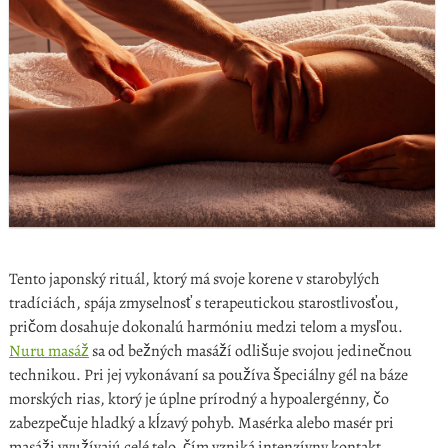
Tento japonský rituál, ktorý má svoje korene v starobylých
tradíciách, spája zmyselnosť s terapeutickou starostlivosťou,
pričom dosahuje dokonalú harmóniu medzi telom a mysľou.
Nuru masáž
sa od bežných masáží odlišuje svojou jedinečnou
technikou. Pri jej vykonávaní sa používa špeciálny gél na báze
morských rias, ktorý je úplne prírodný a hypoalergénny, čo
zabezpečuje hladký a kĺzavý pohyb. Masérka alebo masér pri
masáži využívajú celé telo, čím vzniká intenzívny kontakt