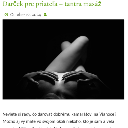
Darček pre priateľa – tantra masáž
October 19, 2024
Neviete si rady,
čo darovať dobrému kamarátovi na Vianoce?
Možno aj vy máte vo svojom okolí niekoho, kto je sám a veľa