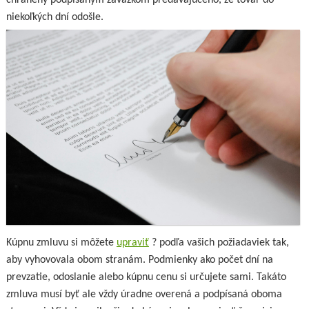
chránený podpísaným záväzkom predávajúceho, že tovar do
niekoľkých dní odošle.
Kúpnu zmluvu si môžete
upraviť
? podľa vašich požiadaviek tak,
aby vyhovovala obom stranám. Podmienky ako počet dní na
prevzatie, odoslanie alebo kúpnu cenu si určujete sami. Takáto
zmluva musí byť ale vždy úradne overená a podpísaná oboma