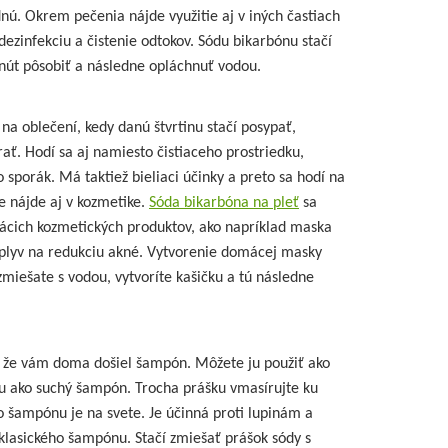
nú. Okrem pečenia nájde využitie aj v iných častiach
ezinfekciu a čistenie odtokov. Sódu bikarbónu stačí
nút pôsobiť a následne opláchnuť vodou.
n na oblečení, kedy danú štvrtinu stačí posypať,
ať. Hodí sa aj namiesto čistiaceho prostriedku,
 sporák. Má taktiež bieliaci účinky a preto sa hodí na
ie nájde aj v kozmetike.
Sóda bikarbóna na pleť
sa
ácich kozmetických produktov, ako napríklad maska
 vplyv na redukciu akné. Vytvorenie domácej masky
zmiešate s vodou, vytvoríte kašičku a tú následne
te, že vám doma došiel šampón. Môžete ju použiť ako
u ako suchý šampón. Trocha prášku vmasírujte ku
o šampónu je na svete. Je účinná proti lupinám a
 klasického šampónu. Stačí zmiešať prášok sódy s