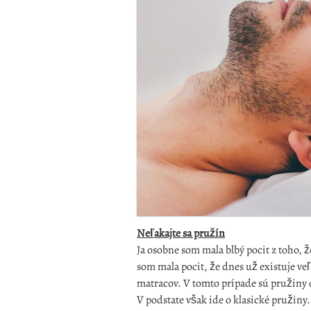
Neľakajte sa pružín
Ja osobne som mala blbý pocit z toho,
som mala pocit, že dnes už existuje v
matracov. V tomto prípade sú pružiny o
V podstate však ide o klasické pružiny