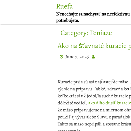
Skip
Ruefa
to
Nenechajte sa nachytať na neefektívnu 
content
potrebujete.
Category:
Peniaze
Ako na šťavnaté kuracie p
June 7, 2025
Kuracie prsia sú asi najčastejšie mäso
rýchle na prípravu, ľahké, zdravé a keď 
koľkokrát si už jedol/la suché kuracie p
dôležité vedieť,
ako dlho dusiť kuracie
že mäso pripravujeme na miernom ohni 
použiť aj vývar alebo šťavu z paradajok
Takto sa mäso nepripáli a zostane krásn