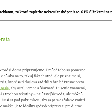
reklamu, za ktorú zaplatíte nekresťanské peniaze. S PR článkami na 
rsia
, ktoré si doma pripravujeme. Prečo? Lebo sú pomerne
vieš ako na to, tak aj fakt chutné. Ale priznajme si,
rsia, ktoré sa ti doslova zadrhli v hrdle? Presne preto
 prsia,
aby ostali jemné a šťavnaté. Dusenie znamená,
s trochou tekutiny – najčastejšie voda, ale môžeš
. Dusí sa pod pokrievkou, aby sa para držala vo vnútri.
e mäkké. Je to ideálny spôsob prípravy aj pre diétne