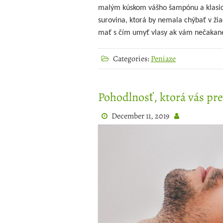
malým kúskom vášho šampónu a klasicky
surovina, ktorá by nemala chýbať v ži
mať s čím umyť vlasy ak vám nečaka
Categories:
Peniaze
Pohodlnosť, ktorá vás pr
December 11, 2019