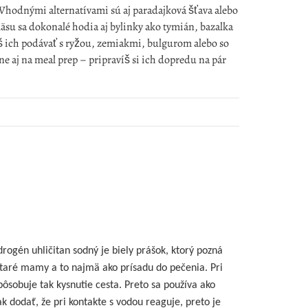
Vhodnými alternatívami sú aj paradajková šťava alebo
su sa dokonalé hodia aj bylinky ako tymián, bazalka
š ich podávať s ryžou, zemiakmi, bulgurom alebo so
ne aj na meal prep – pripravíš si ich dopredu na pár
rogén uhličitan sodný je biely prášok, ktorý pozná
 staré mamy a to najmä ako prísadu do pečenia. Pri
pôsobuje tak kysnutie cesta. Preto sa používa ako
k dodať, že pri kontakte s vodou reaguje, preto je