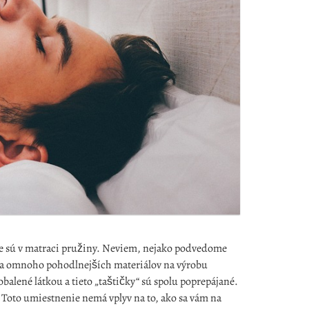
 že sú v matraci pružiny. Neviem, nejako podvedome
eľa omnoho pohodlnejších materiálov na výrobu
balené látkou a tieto „taštičky“ sú spolu poprepájané.
. Toto umiestnenie nemá vplyv na to, ako sa vám na