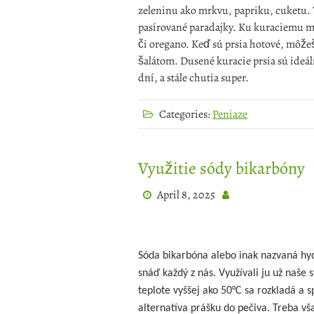
zeleninu ako mrkvu, papriku, cuketu. 
pasírované paradajky. Ku kuraciemu mä
či oregano. Keď sú prsia hotové, môže
šalátom. Dusené kuracie prsia sú ideál
dní, a stále chutia super.
Categories:
Peniaze
Využitie sódy bikarbóny
April 8, 2025
Sóda bikarbóna alebo inak nazvaná hyd
snáď každý z nás. Využívali ju už naše
teplote vyššej ako 50°C sa rozkladá a s
alternatíva prášku do pečiva. Treba vša