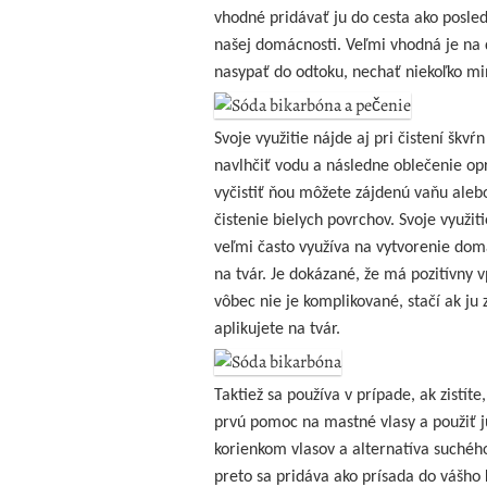
vhodné pridávať ju do cesta ako posled
našej domácnosti. Veľmi vhodná je na d
nasypať do odtoku, nechať niekoľko mi
Svoje využitie nájde aj pri čistení škvŕ
navlhčiť vodu a následne oblečenie opr
vyčistiť ňou môžete zájdenú vaňu alebo
čistenie bielych povrchov. Svoje využit
veľmi často využíva na vytvorenie dom
na tvár. Je dokázané, že má pozitívny
vôbec nie je komplikované, stačí ak ju 
aplikujete na tvár.
Taktiež sa používa v prípade, ak zistí
prvú pomoc na mastné vlasy a použiť j
korienkom vlasov a alternatíva suchéh
preto sa pridáva ako prísada do vášho