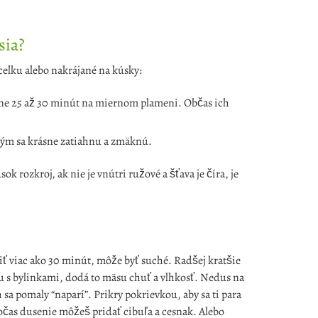
sia?
vcelku alebo nakrájané na kúsky:
ižne 25 až 30 minút na miernom plameni. Občas ich
 kým sa krásne zatiahnu a zmäknú.
ok rozkroj, ak nie je vnútri ružové a šťava je číra, je
iť viac ako 30 minút, môže byť suché. Radšej kratšie
du s bylinkami, dodá to mäsu chuť a vlhkosť. Nedus na
sa pomaly “naparí”. Prikry pokrievkou, aby sa ti para
 Počas dusenie môžeš pridať cibuľa a cesnak. Alebo