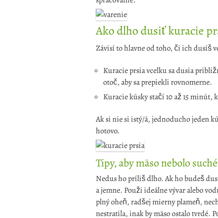
spracovanie.
Ako dlho dusiť kuracie pr
Závisí to hlavne od toho, či ich dusíš 
Kuracie prsia vcelku sa dusia pribl
otoč, aby sa prepiekli rovnomerne.
Kuracie kúsky stačí 10 až 15 minút,
Ak si nie si istý/á, jednoducho jeden kús
hotovo.
Tipy, aby mäso nebolo suché
Nedus ho príliš dlho. Ak ho budeš dus
a jemne. Použi ideálne vývar alebo vo
plný oheň, radšej mierny plameň, nech 
nestratila, inak by mäso ostalo tvrdé.