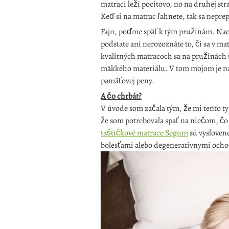
matraci leží pocitovo, no na druhej s
Keď si na matrac ľahnete, tak sa neprepa
Fajn, poďme späť k tým pružinám. Naoz
podstate ani nerozoznáte to, či sa v m
kvalitných matracoch sa na pružinách to
mäkkého materiálu. V tom mojom je na
pamäťovej peny.
A čo chrbát?
V úvode som začala tým, že mi tento ty
že som potrebovala spať na niečom, čo 
taštičkové matrace Segum
sú vyslovene
bolesťami alebo degeneratívnymi ocho