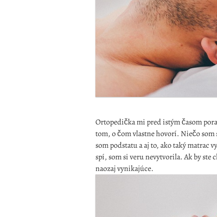
Ortopedička mi pred istým časom pora
tom, o čom vlastne hovorí. Niečo som 
som podstatu a aj to, ako taký matrac v
spí, som si veru nevytvorila. Ak by ste c
naozaj vynikajúce.