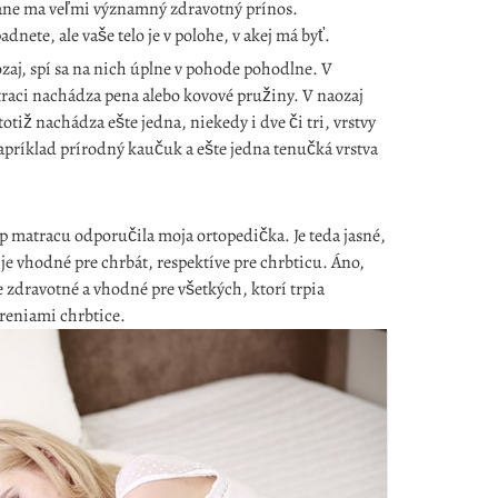
trane ma veľmi významný zdravotný prínos.
dnete, ale vaše telo je v polohe, v akej má byť.
aj, spí sa na nich úplne v pohode pohodlne. V
atraci nachádza pena alebo kovové pružiny. V naozaj
tiž nachádza ešte jedna, niekedy i dve či tri, vrstvy
príklad prírodný kaučuk a ešte jedna tenučká vrstva
p matracu odporučila moja ortopedička. Je teda jasné,
je vhodné pre chrbát, respektíve pre chrbticu. Áno,
 zdravotné a vhodné pre všetkých, ktorí trpia
reniami chrbtice.